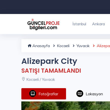
İstanbul
Ankara
Anasayfa
Kocaeli
Yuvacık
Alizepa
Alizepark City
SATIŞI TAMAMLANDI
Kocaeli / Yuvacık
Fotoğraflar
Lokasyon