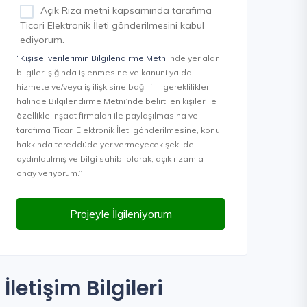
Açık Rıza metni kapsamında tarafıma
Ticari Elektronik İleti gönderilmesini kabul
ediyorum.
“Kişisel verilerimin Bilgilendirme Metni
’nde yer alan
bilgiler ışığında işlenmesine ve kanuni ya da
hizmete ve/veya iş ilişkisine bağlı fiili gereklilikler
halinde Bilgilendirme Metni’nde belirtilen kişiler ile
özellikle inşaat firmaları ile paylaşılmasına ve
tarafıma Ticari Elektronik İleti gönderilmesine, konu
hakkında tereddüde yer vermeyecek şekilde
aydınlatılmış ve bilgi sahibi olarak, açık rızamla
onay veriyorum.”
Projeyle İlgileniyorum
İletişim Bilgileri