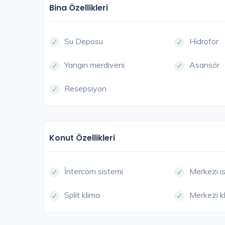
Bina Özellikleri
Su Deposu
Hidrofor
Yangın merdiveni
Asansör
Resepsiyon
Konut Özellikleri
İntercom sistemi
Merkezi ı
Split klima
Merkezi k