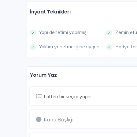
İnşaat Teknikleri
Yapı denetimi yapılmış
Zemin etü
Yalıtım yönetmeliğine uygun
Radye te
Yorum Yaz
Lütfen bir seçim yapın...
Gümüş Şehir Evleri
Ankara / Etlik