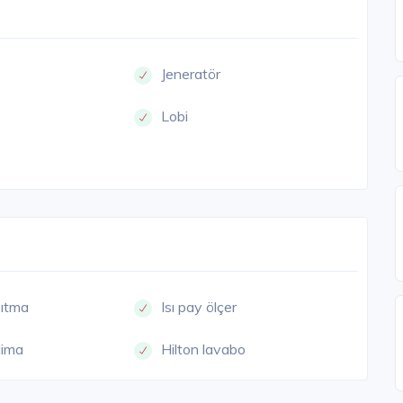
Jeneratör
Lobi
sıtma
Isı pay ölçer
lima
Hilton lavabo