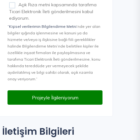
Açık Rıza metni kapsamında tarafıma
Ticari Elektronik İleti gönderilmesini kabul
ediyorum.
“Kişisel verilerimin Bilgilendirme Metni
’nde yer alan
bilgiler ışığında işlenmesine ve kanuni ya da
hizmete ve/veya iş ilişkisine bağlı fiili gereklilikler
halinde Bilgilendirme Metni’nde belirtilen kişiler ile
özellikle inşaat firmaları ile paylaşılmasına ve
tarafıma Ticari Elektronik İleti gönderilmesine, konu
hakkında tereddüde yer vermeyecek şekilde
aydınlatılmış ve bilgi sahibi olarak, açık rızamla
onay veriyorum.”
Projeyle İlgileniyorum
İletişim Bilgileri