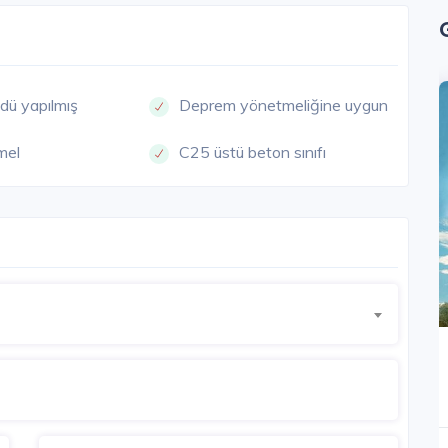
dü yapılmış
Deprem yönetmeliğine uygun
ETLIK
BORNOVA
mel
C25 üstü beton sınıfı
Gümüş Vivora
İzmir / Bornova