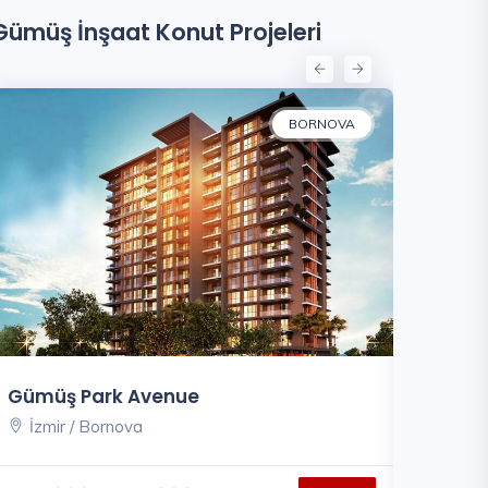
Gümüş İnşaat Konut Projeleri
BORNOVA
Gümüş Park Avenue
Yeşil Par
İzmir / Bornova
Tekirda