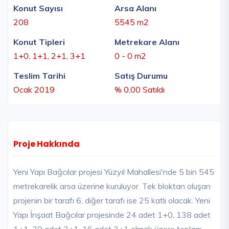
Konut Sayısı
Arsa Alanı
208
5545 m2
Konut Tipleri
Metrekare Alanı
1+0, 1+1, 2+1, 3+1
0 - 0 m2
Teslim Tarihi
Satış Durumu
Ocak 2019
% 0,00 Satıldı
Proje Hakkında
Yeni Yapı Bağcılar projesi Yüzyıl Mahallesi'nde 5 bin 545
metrekarelik arsa üzerine kuruluyor. Tek bloktan oluşan
projenin bir tarafı 6, diğer tarafı ise 25 katlı olacak. Yeni
Yapı İnşaat Bağcılar projesinde 24 adet 1+0, 138 adet