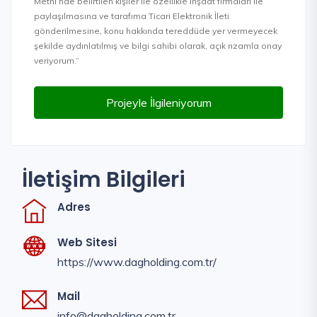
Metni’nde belirtilen kişiler ile özellikle inşaat firmaları ile
paylaşılmasına ve tarafıma Ticari Elektronik İleti
gönderilmesine, konu hakkında tereddüde yer vermeyecek
şekilde aydınlatılmış ve bilgi sahibi olarak, açık rızamla onay
veriyorum.”
Projeyle İlgileniyorum
İletişim Bilgileri
Adres
Web Sitesi
https://www.dagholding.com.tr/
Mail
info@dagholding.com.tr