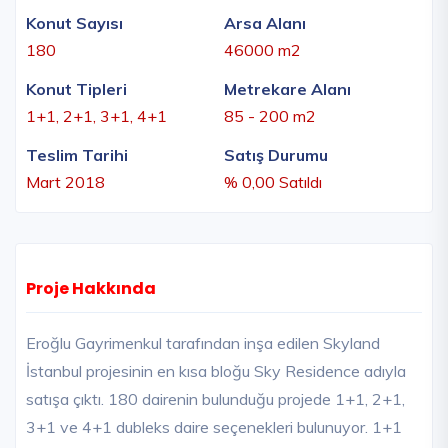
Konut Sayısı
Arsa Alanı
180
46000 m2
Konut Tipleri
Metrekare Alanı
1+1, 2+1, 3+1, 4+1
85 - 200 m2
Teslim Tarihi
Satış Durumu
Mart 2018
% 0,00 Satıldı
Proje Hakkında
Eroğlu Gayrimenkul tarafından inşa edilen Skyland
İstanbul projesinin en kısa bloğu Sky Residence adıyla
satışa çıktı. 180 dairenin bulunduğu projede 1+1, 2+1,
3+1 ve 4+1 dubleks daire seçenekleri bulunuyor. 1+1