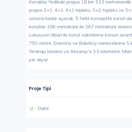
Konaklar Yedikule projesi 18 bin 513 metrekarelik 
projesi 3+1, 4+1, 4+2 tripleks, 5+2 tripleks ve 5+
sonuna kadar açacak. 5 farklı konseptte konut alıc
konutlar 186 metrekare ile 367 metrekare arasında
Lokasyon itibari ile konut sakinlerine konum avant
750 metre, Eminönü ve Bakırköy merkezlerine 5 k
Yenikapı İskelesi ve Aksaray'a 3,5 kilometre, Ma
yer alıyor.
Proje Tipi
Daire