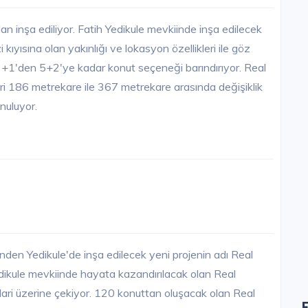
an inşa ediliyor. Fatih Yedikule mevkiinde inşa edilecek
ıyısına olan yakınlığı ve lokasyon özellikleri ile göz
 3+1'den 5+2'ye kadar konut seçeneği barındırıyor. Real
eri 186 metrekare ile 367 metrekare arasında değişiklik
nuluyor.
nden Yedikule'de inşa edilecek yeni projenin adı Real
edikule mevkiinde hayata kazandırılacak olan Real
atlari üzerine çekiyor. 120 konuttan oluşacak olan Real