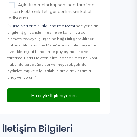
Açık Rıza metni kapsamında tarafıma
Ticari Elektronik İleti gönderilmesini kabul
ediyorum.
“Kişisel verilerimin Bilgilendirme Metni
’nde yer alan
bilgiler ışığında işlenmesine ve kanuni ya da
hizmete ve/veya iş ilişkisine bağlı fiili gereklilikler
halinde Bilgilendirme Metni’nde belirtilen kişiler ile
özellikle inşaat firmaları ile paylaşılmasına ve
tarafıma Ticari Elektronik İleti gönderilmesine, konu
hakkında tereddüde yer vermeyecek şekilde
aydınlatılmış ve bilgi sahibi olarak, açık rızamla
onay veriyorum.”
Projeyle İlgileniyorum
İletişim Bilgileri