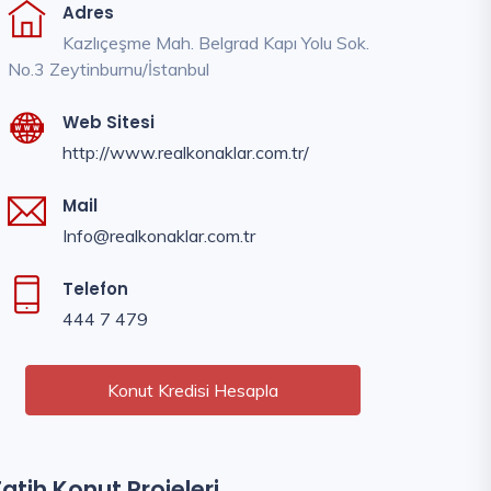
Adres
Kazlıçeşme Mah. Belgrad Kapı Yolu Sok.
No.3 Zeytinburnu/İstanbul
Web Sitesi
http://www.realkonaklar.com.tr/
Mail
Info@realkonaklar.com.tr
Telefon
444 7 479
Konut Kredisi Hesapla
Fatih Konut Projeleri