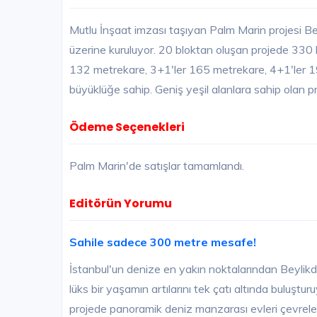
Mutlu İnşaat imzası taşıyan Palm Marin projesi B
üzerine kuruluyor. 20 bloktan oluşan projede 330 
132 metrekare, 3+1'ler 165 metrekare, 4+1'ler 1
büyüklüğe sahip. Geniş yeşil alanlara sahip olan 
Ödeme Seçenekleri
Palm Marin'de satışlar tamamlandı.
Editörün Yorumu
Sahile sadece 300 metre mesafe!
İstanbul'un denize en yakın noktalarından Beylik
lüks bir yaşamın artılarını tek çatı altında buluş
projede panoramik deniz manzarası evleri çevrel