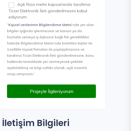
Açık Rıza metni kapsamında tarafıma
Ticari Elektronik İleti gönderilmesini kabul
ediyorum.
“Kişisel verilerimin Bilgilendirme Metni
’nde yer alan
bilgiler ışığında işlenmesine ve kanuni ya da
hizmete ve/veya iş ilişkisine bağlı fiili gereklilikler
halinde Bilgilendirme Metni’nde belirtilen kişiler ile
özellikle inşaat firmaları ile paylaşılmasına ve
tarafıma Ticari Elektronik İleti gönderilmesine, konu
hakkında tereddüde yer vermeyecek şekilde
aydınlatılmış ve bilgi sahibi olarak, açık rızamla
onay veriyorum.”
Projeyle İlgileniyorum
İletişim Bilgileri