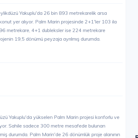
eylikdüzü Yakuplu'da 26 bin 893 metrekarelik arsa
konut yer alıyor. Palm Marin projesinde 2+1'ler 103 ila
96 metrekare, 4+1 dubleksler ise 224 metrekare
projenin 19,5 dönümü peyzaja ayrılmış durumda.
düzü Yakuplu'da yükselen Palm Marin projesi konforlu ve
turuyor. Sahile sadece 300 metre mesafede bulunan
emiş durumda. Palm Marin'de 26 dönümlük proje alanının