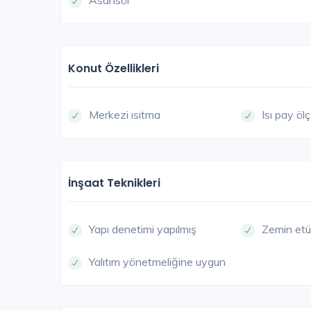
Asansör
Konut Özellikleri
ESE
Merkezi ısıtma
Isı pay öl
İnşaat Teknikleri
Yapı denetimi yapılmış
Zemin etü
Yalıtım yönetmeliğine uygun
Almina Tower İstanbul
İstanbul Avrupa / Esenyurt