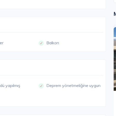
NYURT
BÜYÜKÇEKMECE
çer
Balkon
dü yapılmış
Deprem yönetmeliğine uygun
Villa Blu
İstanbul Avrupa / Büyükçekmece