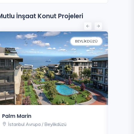
Mutlu İnşaat Konut Projeleri
BEYLIKDÜZÜ
Palm Marin
Radius 
İstanbul Avrupa / Beylikdüzü
İstanbu