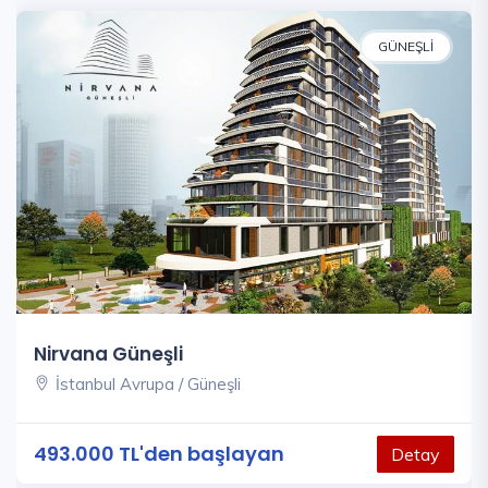
GÜNEŞLI
Nirvana Güneşli
İstanbul Avrupa / Güneşli
493.000 TL'den başlayan
Detay