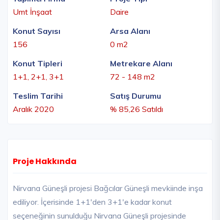
Umt İnşaat
Daire
Konut Sayısı
Arsa Alanı
156
0 m2
Konut Tipleri
Metrekare Alanı
1+1, 2+1, 3+1
72 - 148 m2
Teslim Tarihi
Satış Durumu
Aralık 2020
% 85,26 Satıldı
Proje Hakkında
Nirvana Güneşli projesi Bağcılar Güneşli mevkiinde inşa
ediliyor. İçerisinde 1+1'den 3+1'e kadar konut
seçeneğinin sunulduğu Nirvana Güneşli projesinde