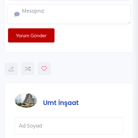
Yorum Gönder
Umt İnşaat