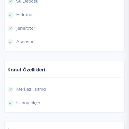
Su Deposu
Hidrofor
Jeneratör
Asansör
Konut Özellikleri
Merkezi ısıtma
Isı pay ölçer