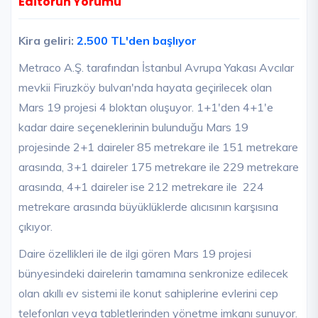
Editörün Yorumu
Kira geliri:
2.500 TL'den başlıyor
Metraco A.Ş. tarafından İstanbul Avrupa Yakası Avcılar
mevkii Firuzköy bulvarı'nda hayata geçirilecek olan
Mars 19 projesi 4 bloktan oluşuyor. 1+1'den 4+1'e
kadar daire seçeneklerinin bulunduğu Mars 19
projesinde 2+1 daireler 85 metrekare ile 151 metrekare
arasında, 3+1 daireler 175 metrekare ile 229 metrekare
arasında, 4+1 daireler ise 212 metrekare ile 224
metrekare arasında büyüklüklerde alıcısının karşısına
çıkıyor.
Daire özellikleri ile de ilgi gören Mars 19 projesi
bünyesindeki dairelerin tamamına senkronize edilecek
olan akıllı ev sistemi ile konut sahiplerine evlerini cep
telefonları veya tabletlerinden yönetme imkanı sunuyor.