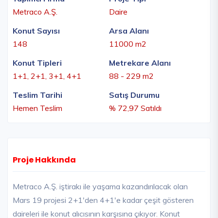
Metraco A.Ş.
Daire
Konut Sayısı
Arsa Alanı
148
11000 m2
Konut Tipleri
Metrekare Alanı
1+1, 2+1, 3+1, 4+1
88 - 229 m2
Teslim Tarihi
Satış Durumu
Hemen Teslim
% 72,97 Satıldı
Proje Hakkında
Metraco A.Ş. iştirakı ile yaşama kazandırılacak olan
Mars 19 projesi 2+1'den 4+1'e kadar çeşit gösteren
daireleri ile konut alıcısının karşısına çıkıyor. Konut