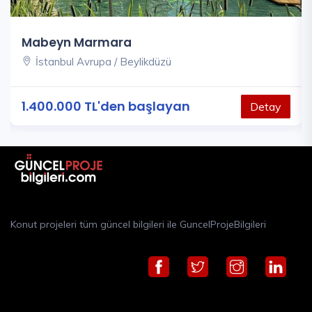
Mabeyn Marmara
İstanbul Avrupa / Beylikdüzü
1.400.000 TL'den başlayan
Detay
Konut projeleri tüm güncel bilgileri ile GuncelProjeBilgileri