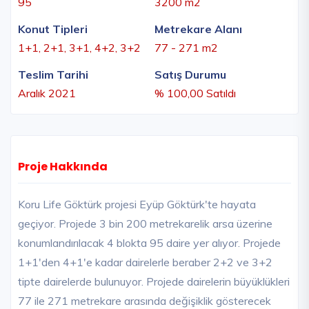
95
3200 m2
Konut Tipleri
Metrekare Alanı
1+1, 2+1, 3+1, 4+2, 3+2
77 - 271 m2
Teslim Tarihi
Satış Durumu
Aralık 2021
% 100,00 Satıldı
Proje Hakkında
Koru Life Göktürk projesi Eyüp Göktürk'te hayata
geçiyor. Projede 3 bin 200 metrekarelik arsa üzerine
konumlandırılacak 4 blokta 95 daire yer alıyor. Projede
1+1'den 4+1'e kadar dairelerle beraber 2+2 ve 3+2
tipte dairelerde bulunuyor. Projede dairelerin büyüklükleri
77 ile 271 metrekare arasında değişiklik gösterecek