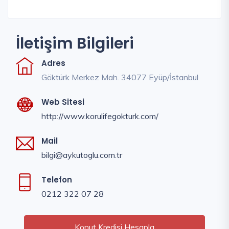
İletişim Bilgileri
Adres
Göktürk Merkez Mah. 34077 Eyüp/İstanbul
Web Sitesi
http://www.korulifegokturk.com/
Mail
bilgi@aykutoglu.com.tr
Telefon
0212 322 07 28
Konut Kredisi Hesapla