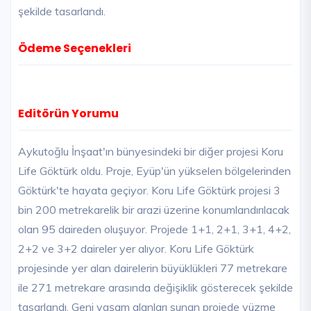
şekilde tasarlandı.
Ödeme Seçenekleri
Editörün Yorumu
Aykutoğlu İnşaat'ın bünyesindeki bir diğer projesi Koru
Life Göktürk oldu. Proje, Eyüp'ün yükselen bölgelerinden
Göktürk'te hayata geçiyor. Koru Life Göktürk projesi 3
bin 200 metrekarelik bir arazi üzerine konumlandırılacak
olan 95 daireden oluşuyor. Projede 1+1, 2+1, 3+1, 4+2,
2+2 ve 3+2 daireler yer alıyor. Koru Life Göktürk
projesinde yer alan dairelerin büyüklükleri 77 metrekare
ile 271 metrekare arasında değişiklik gösterecek şekilde
tasarlandı. Geni yaşam alanları sunan projede yüzme