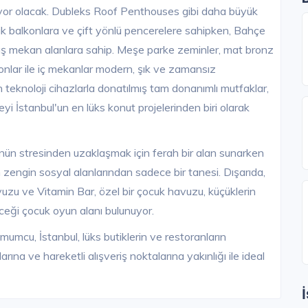
unuyor olacak. Dubleks Roof Penthouses gibi daha büyük
k balkonlara ve çift yönlü pencerelere sahipken, Bahçe
dış mekan alanlara sahip. Meşe parke zeminler, mat bronz
onlar ile iç mekanlar modern, şık ve zamansız
teknoloji cihazlarla donatılmış tam donanımlı mutfaklar,
yi İstanbul'un en lüks konut projelerinden biri olarak
ün stresinden uzaklaşmak için ferah bir alan sunarken
 zengin sosyal alanlarından sadece bir tanesi. Dışarıda,
zu ve Vitamin Bar, özel bir çocuk havuzu, küçüklerin
ceği çocuk oyun alanı bulunuyor.
cu, İstanbul, lüks butiklerin ve restoranların
rına ve hareketli alışveriş noktalarına yakınlığı ile ideal