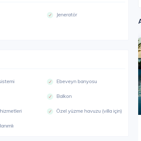
Jeneratör
AÇKA
BEŞIKTAŞ
sistemi
Ebeveyn banyosu
Balkon
hizmetleri
Özel yüzme havuzu (villa için)
lanımlı
Kempinski Residences Balmumcu
İstanbul Avrupa / Beşiktaş