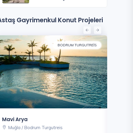
Astaş Gayrimenkul Konut Projeleri
BODRUM TURGUTREIS
Maçka 
Mavi Arya
İstanbu
Muğla / Bodrum Turgutreis