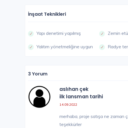
SATIŞI TAMAMLANDI
İnşaat Teknikleri
Yapı denetimi yapılmış
Zemin etü
Yalıtım yönetmeliğine uygun
Radye te
3 Yorum
aslıhan çek
ilk lansman tarihi
14.09.2022
merhaba, proje satışa ne zaman çık
teşekkürler