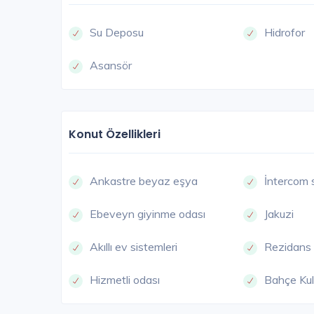
Su Deposu
Hidrofor
Asansör
M
Konut Özellikleri
Ankastre beyaz eşya
İntercom 
Ebeveyn giyinme odası
Jakuzi
Akıllı ev sistemleri
Rezidans 
Hizmetli odası
Bahçe Kul
Maçka Residences
İstanbul Avrupa / Maçka