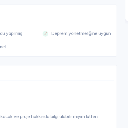
SATIŞI DEVAM EDİYOR
Detay
Detay
dü yapılmış
Deprem yönetmeliğine uygun
mel
acak ve proje hakkında bilgi alabilir miyim lütfen.