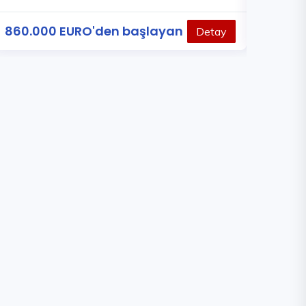
SATIŞI
860.000 EURO'den başlayan
Detay