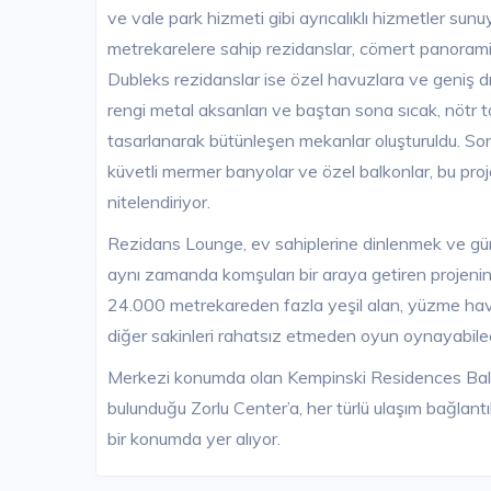
ve vale park hizmeti gibi ayrıcalıklı hizmetler s
metrekarelere sahip rezidanslar, cömert panorami
Dubleks rezidanslar ise özel havuzlara ve geniş 
rengi metal aksanları ve baştan sona sıcak, nötr t
tasarlanarak bütünleşen mekanlar oluşturuldu. Son 
küvetli mermer banyolar ve özel balkonlar, bu proje
nitelendiriyor.
Rezidans Lounge, ev sahiplerine dinlenmek ve gün
aynı zamanda komşuları bir araya getiren projenin
24.000 metrekareden fazla yeşil alan, yüzme havu
diğer sakinleri rahatsız etmeden oyun oynayabile
Merkezi konumda olan Kempinski Residences Balmum
bulunduğu Zorlu Center’a, her türlü ulaşım bağlantıla
bir konumda yer alıyor.