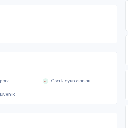
opark
Çocuk oyun alanları
güvenlik