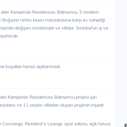
yer alan Kempinski Residences Balmumcu, 5 modern
e Boğazın nefes kesici manzarasına karşı ev sahipliği
ında değişen rezidanslar ve villalar, İstanbul'un iş ve
yaşatacak.
 koşulları henüz açıklanmadı.
elen Kempinski Residences Balmumcu projesi için
ezidans ve 11 seçkin villadan oluşan projenin inşaat
 Concierge, Resident's Lounge, spor salonu, açık havuz