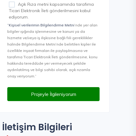
Açık Rıza metni kapsamında tarafıma
Ticari Elektronik İleti gönderilmesini kabul
ediyorum.
“Kişisel verilerimin Bilgilendirme Metni
’nde yer alan
bilgiler ışığında işlenmesine ve kanuni ya da
hizmete ve/veya iş ilişkisine bağlı fiili gereklilikler
halinde Bilgilendirme Metni’nde belirtilen kişiler ile
özellikle inşaat firmaları ile paylaşılmasına ve
tarafıma Ticari Elektronik İleti gönderilmesine, konu
hakkında tereddüde yer vermeyecek şekilde
aydınlatılmış ve bilgi sahibi olarak, açık rızamla
onay veriyorum.”
Projeyle İlgileniyorum
İletişim Bilgileri