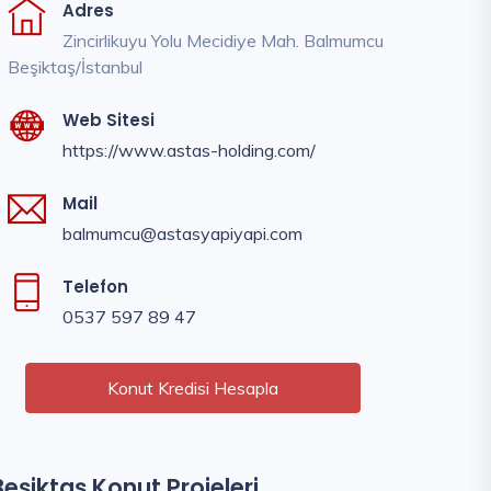
Adres
Zincirlikuyu Yolu Mecidiye Mah. Balmumcu
Beşiktaş/İstanbul
Web Sitesi
https://www.astas-holding.com/
Mail
balmumcu@astasyapiyapi.com
Telefon
0537 597 89 47
Konut Kredisi Hesapla
Beşiktaş Konut Projeleri