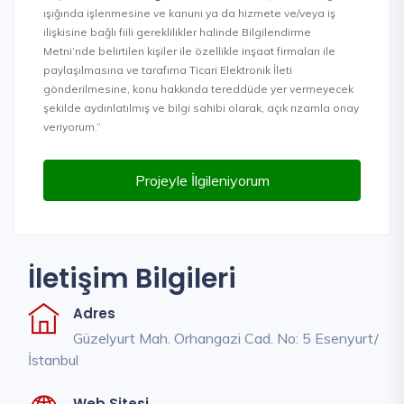
ışığında işlenmesine ve kanuni ya da hizmete ve/veya iş
ilişkisine bağlı fiili gereklilikler halinde Bilgilendirme
Metni’nde belirtilen kişiler ile özellikle inşaat firmaları ile
paylaşılmasına ve tarafıma Ticari Elektronik İleti
gönderilmesine, konu hakkında tereddüde yer vermeyecek
şekilde aydınlatılmış ve bilgi sahibi olarak, açık rızamla onay
veriyorum.”
Projeyle İlgileniyorum
İletişim Bilgileri
Adres
Güzelyurt Mah. Orhangazi Cad. No: 5 Esenyurt/
İstanbul
Web Sitesi