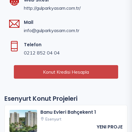
http://gulparkyasam.com.tr/
Mail
info@gulparkyasam.com.tr
Telefon
0212 852 04 04
Konut Kredisi Hesapla
Esenyurt Konut Projeleri
Banu Evleri Bahçekent 1
Esenyurt
YENI PROJE