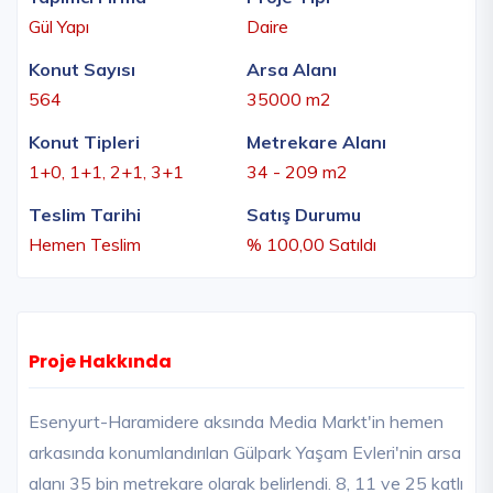
Gül Yapı
Daire
Konut Sayısı
Arsa Alanı
564
35000 m2
Konut Tipleri
Metrekare Alanı
1+0, 1+1, 2+1, 3+1
34 - 209 m2
Teslim Tarihi
Satış Durumu
Hemen Teslim
% 100,00 Satıldı
Proje Hakkında
Esenyurt-Haramidere aksında Media Markt'in hemen
arkasında konumlandırılan Gülpark Yaşam Evleri'nin arsa
alanı 35 bin metrekare olarak belirlendi. 8, 11 ve 25 katlı