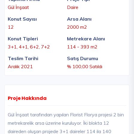
Gül İnşaat
Daire
Konut Sayısı
Arsa Alanı
12
2000 m2
Konut Tipleri
Metrekare Alanı
3+1, 4+1, 6+2, 7+2
114 - 393 m2
Teslim Tarihi
Satış Durumu
Aralık 2021
% 100,00 Satıldı
Proje Hakkında
Gül İnşaat tarafından yapılan Florist Florya projesi 2 bin
metrekarelik arsa üzerine kuruluyor. İki blokta 12
daireden oluşan projede 3+1 daireler 114 ila 140