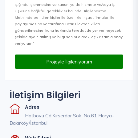
ışığında işlenmesine ve kanuni ya da hizmete ve/veya iş
ilişkisine bağlı fiili gereklilikler halinde Bilgilendirme
Metni’nde belirtilen kişiler ile özellikle inşaat firmaları ile
paylaşılmasına ve tarafıma Ticari Elektronik İleti
gönderilmesine, konu hakkında tereddüde yer vermeyecek
şekilde aydınlatılmış ve bilgi sahibi olarak, açık rızamla onay
veriyorum.”
Projeyle İlgileniyorum
İletişim Bilgileri
Adres
Hatboyu Cd.Kırserdar Sok. No:61 Florya-
Bakırköy/İstanbul
Web Sitesi