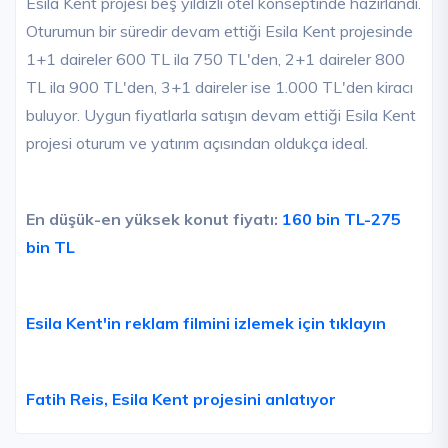
Esila Kent projesi beş yıldızlı otel konseptinde hazırlandı.
Oturumun bir süredir devam ettiği Esila Kent projesinde
1+1 daireler 600 TL ila 750 TL'den, 2+1 daireler 800
TL ila 900 TL'den, 3+1 daireler ise 1.000 TL'den kiracı
buluyor. Uygun fiyatlarla satışın devam ettiği Esila Kent
projesi oturum ve yatırım açısından oldukça ideal.
En düşük-en yüksek konut fiyatı:
160 bin TL-275
bin TL
Esila Kent'in reklam filmini izlemek için tıklayın
Fatih Reis, Esila Kent projesini anlatıyor