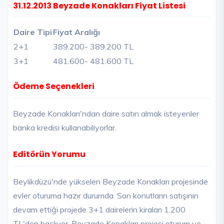
31.12.2013 Beyzade Konakları Fiyat Listesi
Daire Tipi
Fiyat Aralığı
2+1
389.200
- 389.200 TL
3+1
481.600
- 481.600 TL
Ödeme Seçenekleri
Beyzade Konakları'ndan daire satın almak isteyenler
banka kredisi kullanabiliyorlar.
Editörün Yorumu
Beylikdüzü'nde yükselen Beyzade Konakları projesinde
evler oturuma hazır durumda. Son konutların satışının
devam ettiği projede 3+1 dairelerin kiraları 1.200
TL'den başlıyor. Beyzade Konakları projesi oturum ve