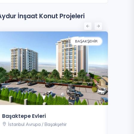
Aydur İnşaat Konut Projeleri
BAŞAKŞEHIR
Nezihpa
Başaktepe Evleri
İstanbu
İstanbul Avrupa / Başakşehir