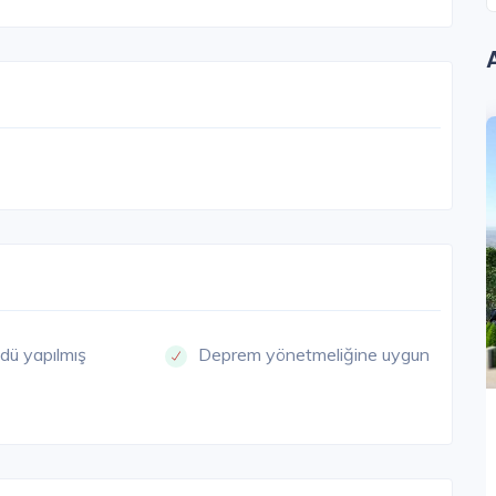
ŞEHIR
ESENYURT
dü yapılmış
Deprem yönetmeliğine uygun
Nezihpark Bahçekent
İstanbul Avrupa / Esenyurt