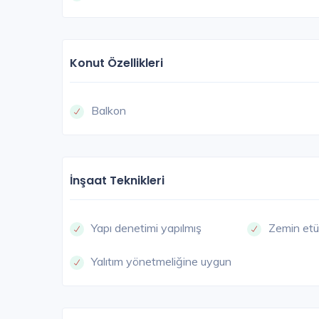
Konut Özellikleri
BAŞAK
Balkon
İnşaat Teknikleri
Yapı denetimi yapılmış
Zemin etü
Yalıtım yönetmeliğine uygun
Başaktepe Evleri
İstanbul Avrupa / Başakşehir