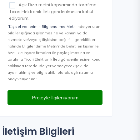
Açık Rıza metni kapsamında tarafıma
Ticari Elektronik İleti gönderilmesini kabul
ediyorum.
“Kişisel verilerimin Bilgilendirme Metni
’nde yer alan
bilgiler ışığında işlenmesine ve kanuni ya da
hizmete ve/veya iş ilişkisine bağlı fiili gereklilikler
halinde Bilgilendirme Metni’nde belirtilen kişiler ile
özellikle inşaat firmaları ile paylaşılmasına ve
tarafıma Ticari Elektronik İleti gönderilmesine, konu
hakkında tereddüde yer vermeyecek şekilde
aydınlatılmış ve bilgi sahibi olarak, açık rızamla
onay veriyorum.”
Projeyle İlgileniyorum
İletişim Bilgileri