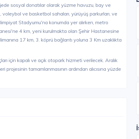
ojede sosyal donatılar olarak yüzme havuzu, bay ve
, voleybol ve basketbol sahaları, yürüyüş parkurları, ve
 Olimpiyat Stadyumu'na konumda yer alırken, metro
nesi'ne 4 km, yeni kurulmakta olan Şehir Hastanesine
imanına 17 km, 3. köprü bağlantı yoluna 3 Km uzaklıkta
arı için kapalı ve açık otopark hizmeti verilecek. Aralık
ri projesinin tamamlanmasının ardından alıcısına yüzde