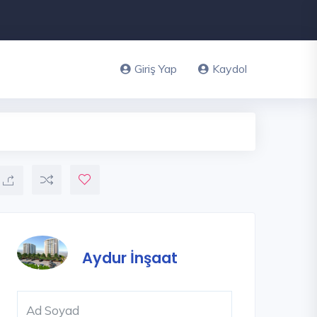
Giriş Yap
Kaydol
Aydur İnşaat