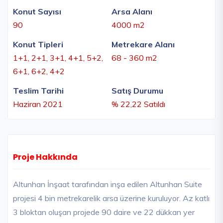
Konut Sayısı
Arsa Alanı
90
4000 m2
Konut Tipleri
Metrekare Alanı
1+1, 2+1, 3+1, 4+1, 5+2,
68 - 360 m2
6+1, 6+2, 4+2
Teslim Tarihi
Satış Durumu
Haziran 2021
% 22,22 Satıldı
Proje Hakkında
Altunhan İnşaat tarafından inşa edilen Altunhan Suite
projesi 4 bin metrekarelik arsa üzerine kuruluyor. Az katlı
3 bloktan oluşan projede 90 daire ve 22 dükkan yer