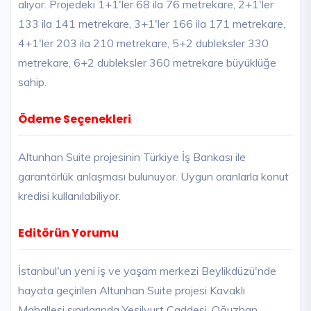
alıyor. Projedeki 1+1'ler 68 ila 76 metrekare, 2+1'ler
133 ila 141 metrekare, 3+1'ler 166 ila 171 metrekare,
4+1'ler 203 ila 210 metrekare, 5+2 dubleksler 330
metrekare, 6+2 dubleksler 360 metrekare büyüklüğe
sahip.
Ödeme Seçenekleri
Altunhan Suite projesinin Türkiye İş Bankası ile
garantörlük anlaşması bulunuyor. Uygun oranlarla konut
kredisi kullanılabiliyor.
Editörün Yorumu
İstanbul'un yeni iş ve yaşam merkezi Beylikdüzü'nde
hayata geçirilen Altunhan Suite projesi Kavaklı
Mahallesi sınırlarında Yeşilyurt Caddesi, Oğuzhan