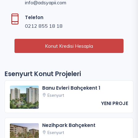
info@adsyapii.com
Telefon
0212 855 18 18
Konut Kredisi Hesapla
Esenyurt Konut Projeleri
Banu Evleri Bahçekent 1
Esenyurt
YENI PROJE
Nezihpark Bahçekent
Esenyurt