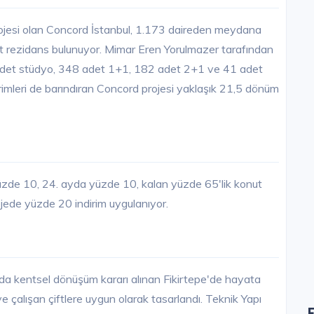
rojesi olan Concord İstanbul, 1.173 daireden meydana
det rezidans bulunuyor. Mimar Eren Yorulmazer tarafından
 adet stüdyo, 348 adet 1+1, 182 adet 2+1 ve 41 adet
imleri de barındıran Concord projesi yaklaşık 21,5 dönüm
üzde 10, 24. ayda yüzde 10, kalan yüzde 65'lik konut
Projede yüzde 20 indirim uygulanıyor.
da kentsel dönüşüm kararı alınan Fikirtepe'de hayata
ve çalışan çiftlere uygun olarak tasarlandı. Teknik Yapı