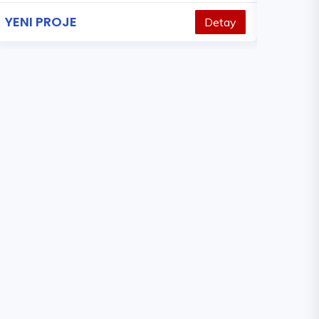
YENI PROJE
1.930.0
Detay