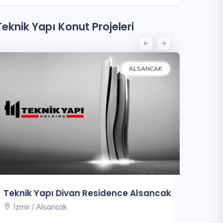
Teknik Yapı Konut Projeleri
ALSANCAK
Teknik Yapı Divan Residence Alsancak
Residen
İzmir / Alsancak
İstanbu