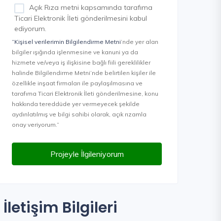
Açık Rıza metni kapsamında tarafıma
Ticari Elektronik İleti gönderilmesini kabul
ediyorum.
“Kişisel verilerimin Bilgilendirme Metni
’nde yer alan
bilgiler ışığında işlenmesine ve kanuni ya da
hizmete ve/veya iş ilişkisine bağlı fiili gereklilikler
halinde Bilgilendirme Metni’nde belirtilen kişiler ile
özellikle inşaat firmaları ile paylaşılmasına ve
tarafıma Ticari Elektronik İleti gönderilmesine, konu
hakkında tereddüde yer vermeyecek şekilde
aydınlatılmış ve bilgi sahibi olarak, açık rızamla
onay veriyorum.”
Projeyle İlgileniyorum
İletişim Bilgileri