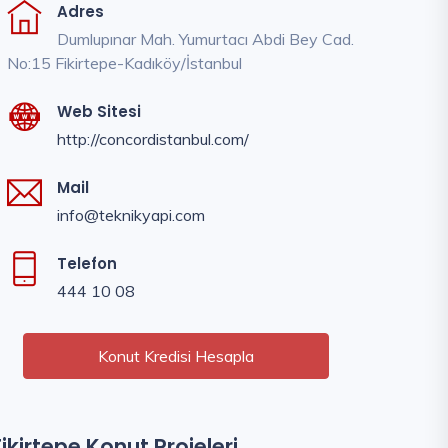
Adres
Dumlupınar Mah. Yumurtacı Abdi Bey Cad.
No:15 Fikirtepe-Kadıköy/İstanbul
Web Sitesi
http://concordistanbul.com/
Mail
info@teknikyapi.com
Telefon
444 10 08
Konut Kredisi Hesapla
Fikirtepe Konut Projeleri