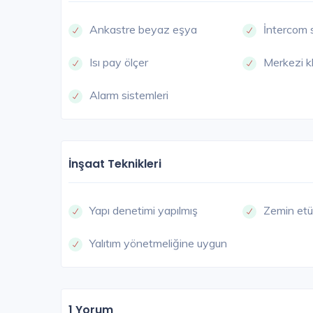
Ankastre beyaz eşya
İntercom 
Isı pay ölçer
Merkezi k
Alarm sistemleri
ALS
İnşaat Teknikleri
Yapı denetimi yapılmış
Zemin etü
Yalıtım yönetmeliğine uygun
Evora İzmir
İzmir / Alsancak
1 Yorum