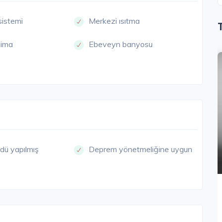
sistemi
Merkezi ısıtma
lima
Ebeveyn banyosu
ANCAK
KONAK
dü yapılmış
Deprem yönetmeliğine uygun
Divan Residence İzmir
İzmir / Konak