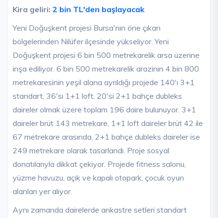
Kira geliri:
2 bin TL'den başlayacak
Yeni Doğuşkent projesi Bursa'nın öne çıkan
bölgelerinden Nilüfer ilçesinde yükseliyor. Yeni
Doğuşkent projesi 6 bin 500 metrekarelik arsa üzerine
inşa ediliyor. 6 bin 500 metrekarelik arazinin 4 bin 800
metrekaresinin yeşil alana ayrıldığı projede 140'ı 3+1
standart, 36'sı 1+1 loft, 20'si 2+1 bahçe dubleks
daireler olmak üzere toplam 196 daire bulunuyor. 3+1
daireler brüt 143 metrekare, 1+1 loft daireler brüt 42 ile
67 metrekare arasında, 2+1 bahçe dubleks daireler ise
249 metrekare olarak tasarlandı. Proje sosyal
donatılarıyla dikkat çekiyor. Projede fitness salonu,
yüzme havuzu, açık ve kapalı otopark, çocuk oyun
alanları yer alıyor.
Aynı zamanda dairelerde ankastre setleri standart