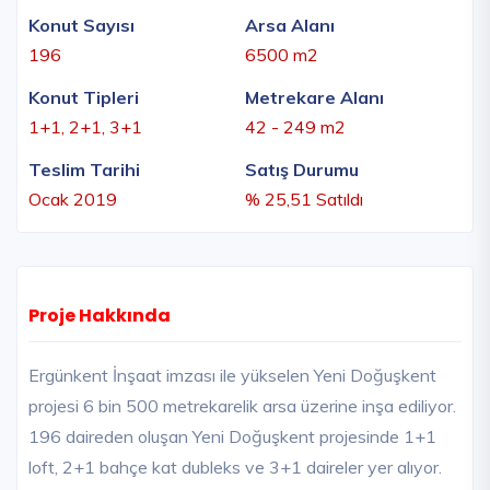
Konut Sayısı
Arsa Alanı
196
6500 m2
Konut Tipleri
Metrekare Alanı
1+1, 2+1, 3+1
42 - 249 m2
Teslim Tarihi
Satış Durumu
Ocak 2019
% 25,51 Satıldı
Proje Hakkında
Ergünkent İnşaat imzası ile yükselen Yeni Doğuşkent
projesi 6 bin 500 metrekarelik arsa üzerine inşa ediliyor.
196 daireden oluşan Yeni Doğuşkent projesinde 1+1
loft, 2+1 bahçe kat dubleks ve 3+1 daireler yer alıyor.