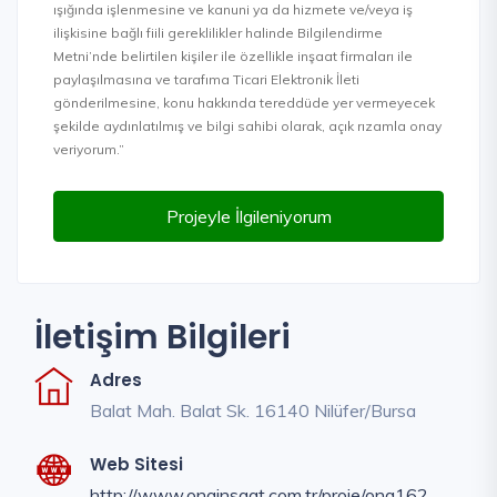
ışığında işlenmesine ve kanuni ya da hizmete ve/veya iş
ilişkisine bağlı fiili gereklilikler halinde Bilgilendirme
Metni’nde belirtilen kişiler ile özellikle inşaat firmaları ile
paylaşılmasına ve tarafıma Ticari Elektronik İleti
gönderilmesine, konu hakkında tereddüde yer vermeyecek
şekilde aydınlatılmış ve bilgi sahibi olarak, açık rızamla onay
veriyorum.”
Projeyle İlgileniyorum
İletişim Bilgileri
Adres
Balat Mah. Balat Sk. 16140 Nilüfer/Bursa
Web Sitesi
http://www.onainsaat.com.tr/proje/ona162