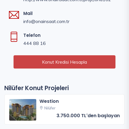
Mail
info@onainsaat.com.tr
Telefon
444 88 16
Konut Kredisi Hesapla
Nilüfer Konut Projeleri
Westion
Nilüfer
3.750.000 TL'den başlayan