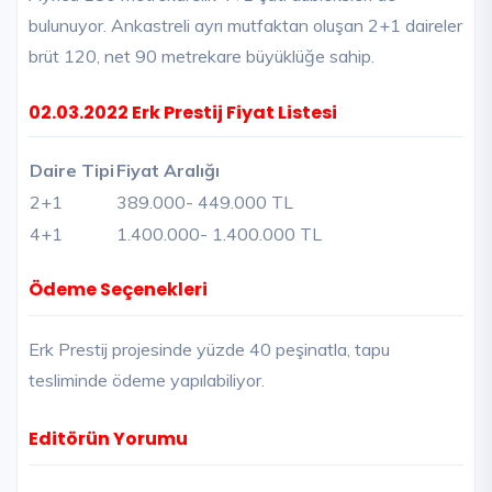
bulunuyor. Ankastreli ayrı mutfaktan oluşan 2+1 daireler
brüt 120, net 90 metrekare büyüklüğe sahip.
02.03.2022 Erk Prestij Fiyat Listesi
Daire Tipi
Fiyat Aralığı
2+1
389.000
- 449.000 TL
4+1
1.400.000
- 1.400.000 TL
Ödeme Seçenekleri
Erk Prestij projesinde yüzde 40 peşinatla, tapu
tesliminde ödeme yapılabiliyor.
Editörün Yorumu