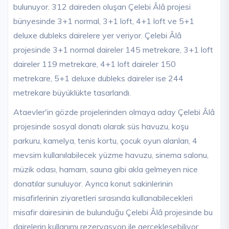
bulunuyor. 312 daireden oluşan Çelebi Âlâ projesi
bünyesinde 3+1 normal, 3+1 loft, 4+1 loft ve 5+1
deluxe dubleks dairelere yer veriyor. Çelebi Âlâ
projesinde 3+1 normal daireler 145 metrekare, 3+1 loft
daireler 119 metrekare, 4+1 loft daireler 150
metrekare, 5+1 deluxe dubleks daireler ise 244
metrekare büyüklükte tasarlandı.
Ataevler'in gözde projelerinden olmaya aday Çelebi Âlâ
projesinde sosyal donatı olarak süs havuzu, koşu
parkuru, kamelya, tenis kortu, çocuk oyun alanları, 4
mevsim kullanılabilecek yüzme havuzu, sinema salonu,
müzik odası, hamam, sauna gibi akla gelmeyen nice
donatılar sunuluyor. Ayrıca konut sakinlerinin
misafirlerinin ziyaretleri sırasında kullanabilecekleri
misafir dairesinin de bulunduğu Çelebi Âlâ projesinde bu
dairelerin kullanımı rezervasyon ile gerçekleşebiliyor.