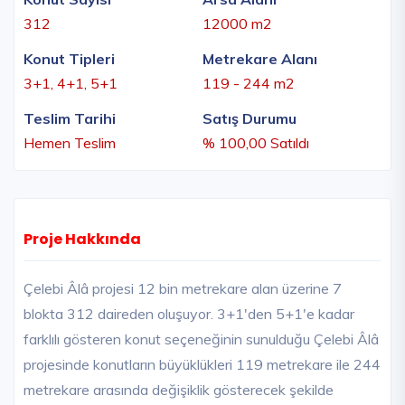
312
12000 m2
Konut Tipleri
Metrekare Alanı
3+1, 4+1, 5+1
119 - 244 m2
Teslim Tarihi
Satış Durumu
Hemen Teslim
% 100,00 Satıldı
Proje Hakkında
Çelebi Âlâ projesi 12 bin metrekare alan üzerine 7
blokta 312 daireden oluşuyor. 3+1'den 5+1'e kadar
farklılı gösteren konut seçeneğinin sunulduğu Çelebi Âlâ
projesinde konutların büyüklükleri 119 metrekare ile 244
metrekare arasında değişiklik gösterecek şekilde