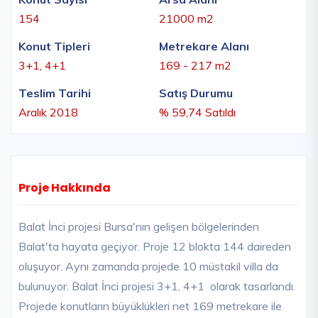
154
21000 m2
Konut Tipleri
Metrekare Alanı
3+1, 4+1
169 - 217 m2
Teslim Tarihi
Satış Durumu
Aralık 2018
% 59,74 Satıldı
Proje Hakkında
Balat İnci projesi Bursa'nın gelişen bölgelerinden
Balat'ta hayata geçiyor. Proje 12 blokta 144 daireden
oluşuyor. Aynı zamanda projede 10 müstakil villa da
bulunuyor. Balat İnci projesi 3+1, 4+1 olarak tasarlandı.
Projede konutların büyüklükleri net 169 metrekare ile