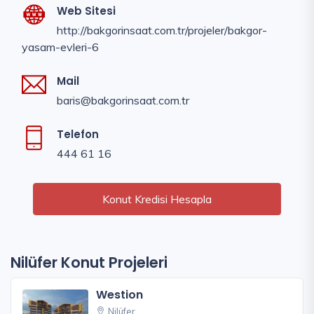
Web Sitesi
http://bakgorinsaat.com.tr/projeler/bakgor-
yasam-evleri-6
Mail
baris@bakgorinsaat.com.tr
Telefon
444 61 16
Konut Kredisi Hesapla
Nilüfer Konut Projeleri
Westion
Nilüfer