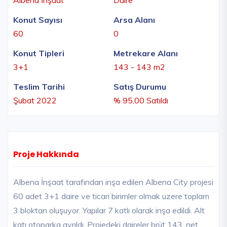
Konut Sayısı
Arsa Alanı
60
0
Konut Tipleri
Metrekare Alanı
3+1
143 - 143 m2
Teslim Tarihi
Satış Durumu
Şubat 2022
% 95,00 Satıldı
Proje Hakkında
Albena İnşaat tarafından inşa edilen Albena City projesi
60 adet 3+1 daire ve ticari birimler olmak uzere toplam
3 bloktan oluşuyor. Yapılar 7 katlı olarak inşa edildi. Alt
katı otoparka ayrıldı. Projedeki daireler brüt 143, net