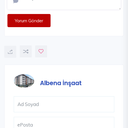
Yorum Gönder
Albena İnşaat