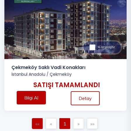
Karşılaştır
Çekmeköy Saklı Vadi Konakları
İstanbul Anadolu
/
Çekmeköy
SATIŞI TAMAMLANDI
Bilgi Al
Detay
««
«
1
»
»»