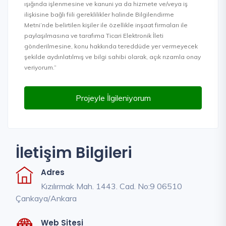
ışığında işlenmesine ve kanuni ya da hizmete ve/veya iş
ilişkisine bağlı fiili gereklilikler halinde Bilgilendirme
Metni’nde belirtilen kişiler ile özellikle inşaat firmaları ile
paylaşılmasına ve tarafıma Ticari Elektronik İleti
gönderilmesine, konu hakkında tereddüde yer vermeyecek
şekilde aydınlatılmış ve bilgi sahibi olarak, açık rızamla onay
veriyorum.”
Projeyle İlgileniyorum
İletişim Bilgileri
Adres
Kızılırmak Mah. 1443. Cad. No:9 06510
Çankaya/Ankara
Web Sitesi