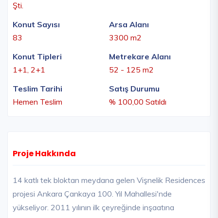
Şti.
Konut Sayısı
Arsa Alanı
83
3300 m2
Konut Tipleri
Metrekare Alanı
1+1, 2+1
52 - 125 m2
Teslim Tarihi
Satış Durumu
Hemen Teslim
% 100,00 Satıldı
Proje Hakkında
14 katlı tek bloktan meydana gelen Vişnelik Residences
projesi Ankara Çankaya 100. Yıl Mahallesi'nde
yükseliyor. 2011 yılının ilk çeyreğinde inşaatına