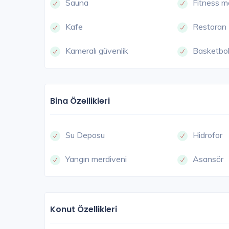
Sauna
Fitness m
Kafe
Restoran
Kameralı güvenlik
Basketbol
B
Bina Özellikleri
Su Deposu
Hidrofor
Yangın merdiveni
Asansör
Konut Özellikleri
Mesa Orman 2 Çubuklu
İstanbul Anadolu / Beykoz