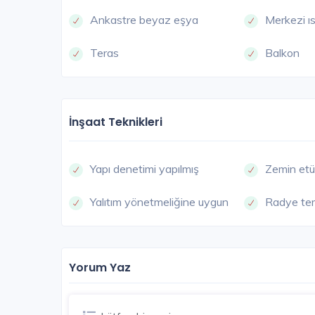
Ankastre beyaz eşya
Merkezi ı
10.640.000 - 19.887.000 TL
Teras
Balkon
İnşaat Teknikleri
Yapı denetimi yapılmış
Zemin etü
Yalıtım yönetmeliğine uygun
Radye te
Yorum Yaz