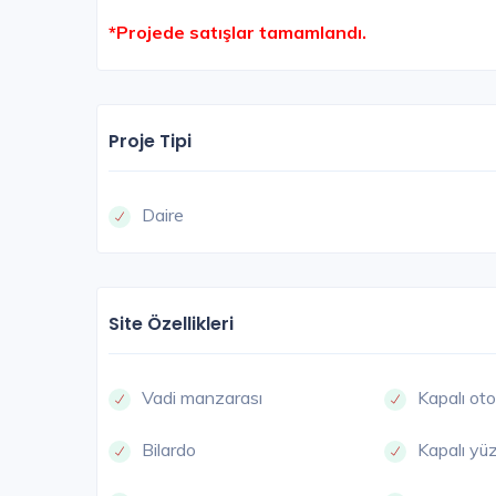
*Projede satışlar tamamlandı.
Proje Tipi
Daire
Site Özellikleri
Vadi manzarası
Kapalı ot
Bilardo
Kapalı y