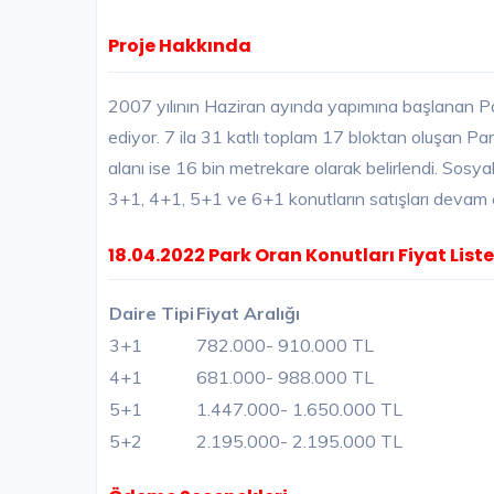
Proje Hakkında
2007 yılının Haziran ayında yapımına başlanan Pa
ediyor. 7 ila 31 katlı toplam 17 bloktan oluşan Pa
alanı ise 16 bin metrekare olarak belirlendi. Sosy
3+1, 4+1, 5+1 ve 6+1 konutların satışları devam 
18.04.2022 Park Oran Konutları Fiyat Liste
Daire Tipi
Fiyat Aralığı
3+1
782.000
- 910.000 TL
4+1
681.000
- 988.000 TL
5+1
1.447.000
- 1.650.000 TL
5+2
2.195.000
- 2.195.000 TL