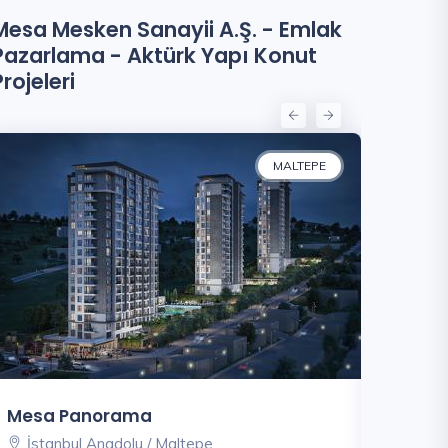
Mesa Mesken Sanayii A.Ş. - Emlak
Pazarlama - Aktürk Yapı Konut
Projeleri
MALTEPE
Mesa Panorama
Tema İs
İstanbul Anadolu / Maltepe
İstanbu