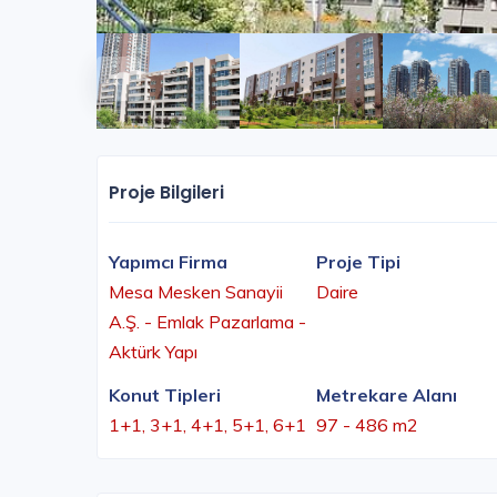
Proje Bilgileri
Yapımcı Firma
Proje Tipi
Mesa Mesken Sanayii
Daire
A.Ş. - Emlak Pazarlama -
Aktürk Yapı
Konut Tipleri
Metrekare Alanı
1+1, 3+1, 4+1, 5+1, 6+1
97 - 486 m2