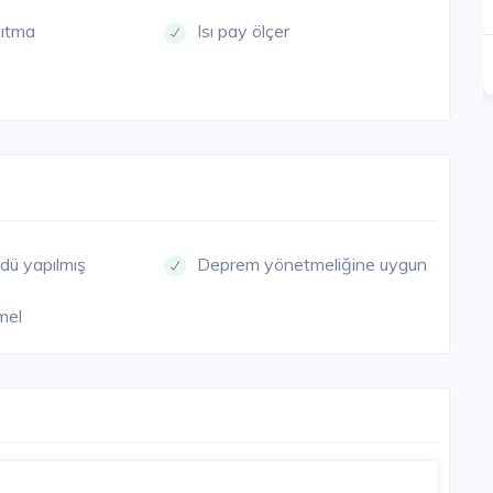
sıtma
Isı pay ölçer
27.000.000 TL'den başlayan
Detay
Detay
dü yapılmış
Deprem yönetmeliğine uygun
mel