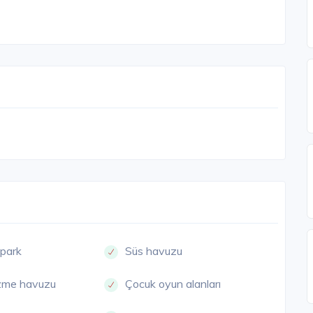
opark
Süs havuzu
üzme havuzu
Çocuk oyun alanları