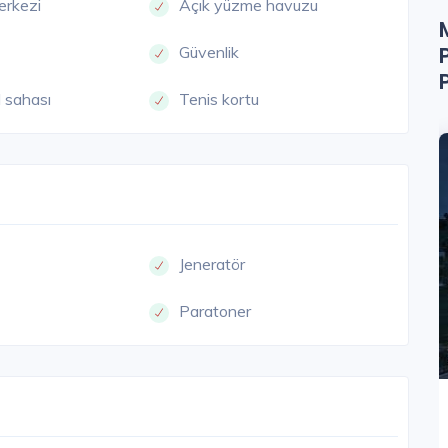
erkezi
Açık yüzme havuzu
Güvenlik
 sahası
Tenis kortu
EYKOZ
URLA
Jeneratör
Paratoner
Mesa Urla Kekliktepe
İzmir / Urla