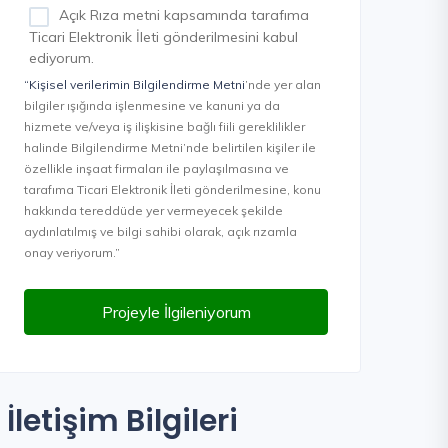
Açık Rıza metni kapsamında tarafıma
Ticari Elektronik İleti gönderilmesini kabul
ediyorum.
“Kişisel verilerimin Bilgilendirme Metni
’nde yer alan
bilgiler ışığında işlenmesine ve kanuni ya da
hizmete ve/veya iş ilişkisine bağlı fiili gereklilikler
halinde Bilgilendirme Metni’nde belirtilen kişiler ile
özellikle inşaat firmaları ile paylaşılmasına ve
tarafıma Ticari Elektronik İleti gönderilmesine, konu
hakkında tereddüde yer vermeyecek şekilde
aydınlatılmış ve bilgi sahibi olarak, açık rızamla
onay veriyorum.”
Projeyle İlgileniyorum
İletişim Bilgileri