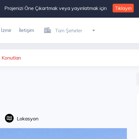
Projenizi Öne Çıkartmak veya yayınlatmak için
Tıklayın
İzmir
İletişim
Tüm Şehirler
Konutları
Lokasyon