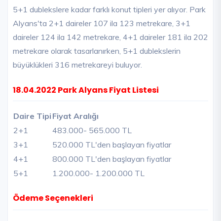
5+1 dublekslere kadar farklı konut tipleri yer alıyor. Park
Alyans'ta 2+1 daireler 107 ila 123 metrekare, 3+1
daireler 124 ila 142 metrekare, 4+1 daireler 181 ila 202
metrekare olarak tasarlanırken, 5+1 dublekslerin
büyüklükleri 316 metrekareyi buluyor.
18.04.2022 Park Alyans Fiyat Listesi
Daire Tipi
Fiyat Aralığı
2+1
483.000
- 565.000 TL
3+1
520.000 TL'den başlayan fiyatlar
4+1
800.000 TL'den başlayan fiyatlar
5+1
1.200.000
- 1.200.000 TL
Ödeme Seçenekleri