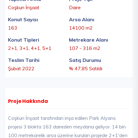
Coşkun İnşaat
Daire
Konut Sayısı
Arsa Alanı
163
14100 m2
Konut Tipleri
Metrekare Alanı
2+1, 3+1, 4+1, 5+1
107 - 316 m2
Teslim Tarihi
Satış Durumu
Şubat 2022
% 47,85 Satıldı
Proje Hakkında
Coşkun İnşaat tarafından inşa edilen Park Alyans
projesi 3 blokta 163 daireden meydana geliyor. 14 bin
100 metrekarelik arsa üzerine kurulan projede 2+1'den