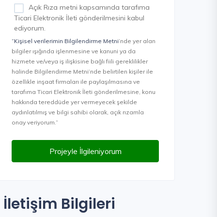
Açık Rıza metni kapsamında tarafıma
Ticari Elektronik İleti gönderilmesini kabul
ediyorum.
“Kişisel verilerimin Bilgilendirme Metni
’nde yer alan
bilgiler ışığında işlenmesine ve kanuni ya da
hizmete ve/veya iş ilişkisine bağlı fiili gereklilikler
halinde Bilgilendirme Metni’nde belirtilen kişiler ile
özellikle inşaat firmaları ile paylaşılmasına ve
tarafıma Ticari Elektronik İleti gönderilmesine, konu
hakkında tereddüde yer vermeyecek şekilde
aydınlatılmış ve bilgi sahibi olarak, açık rızamla
onay veriyorum.”
Projeyle İlgileniyorum
İletişim Bilgileri