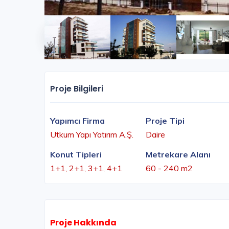
Proje Bilgileri
Yapımcı Firma
Proje Tipi
Utkum Yapı Yatırım A.Ş.
Daire
Konut Tipleri
Metrekare Alanı
1+1, 2+1, 3+1, 4+1
60 - 240 m2
Proje Hakkında