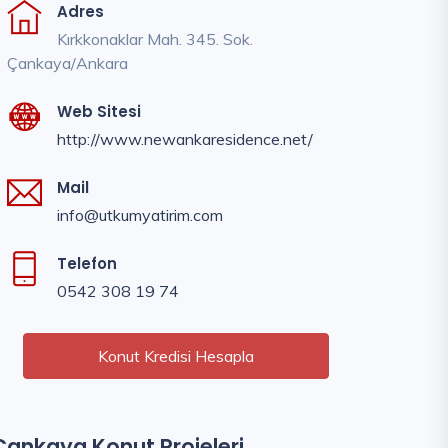
Adres
Kırkkonaklar Mah. 345. Sok.
Çankaya/Ankara
Web Sitesi
http://www.newankaresidence.net/
Mail
info@utkumyatirim.com
Telefon
0542 308 19 74
Konut Kredisi Hesapla
Çankaya Konut Projeleri