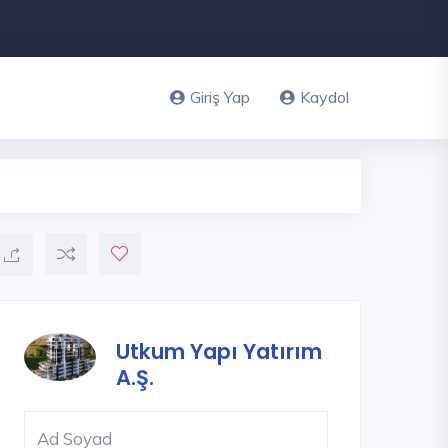
Giriş Yap
Kaydol
Utkum Yapı Yatırım
A.Ş.