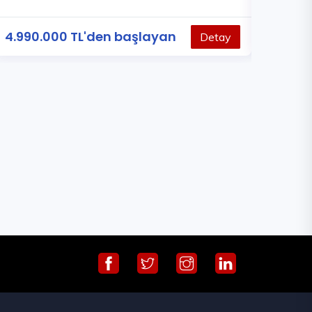
4.990.000 TL'den başlayan
4.988.0
Detay