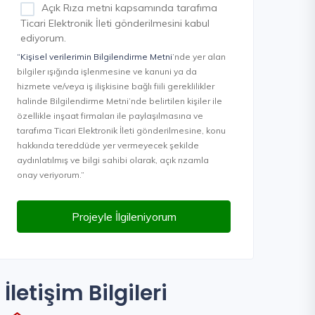
Açık Rıza metni kapsamında tarafıma
Ticari Elektronik İleti gönderilmesini kabul
ediyorum.
“Kişisel verilerimin Bilgilendirme Metni
’nde yer alan
bilgiler ışığında işlenmesine ve kanuni ya da
hizmete ve/veya iş ilişkisine bağlı fiili gereklilikler
halinde Bilgilendirme Metni’nde belirtilen kişiler ile
özellikle inşaat firmaları ile paylaşılmasına ve
tarafıma Ticari Elektronik İleti gönderilmesine, konu
hakkında tereddüde yer vermeyecek şekilde
aydınlatılmış ve bilgi sahibi olarak, açık rızamla
onay veriyorum.”
Projeyle İlgileniyorum
İletişim Bilgileri