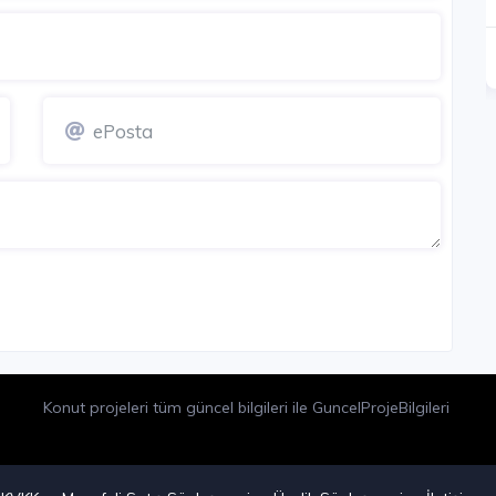
YENI PROJE
Detay
Detay
Konut projeleri tüm güncel bilgileri ile GuncelProjeBilgileri