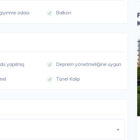
giyinme odası
Balkon
ESGUT
İNCEK
dü yapılmış
Deprem yönetmeliğine uygun
mel
Tünel Kalıp
Natura İncek
Ankara / İncek