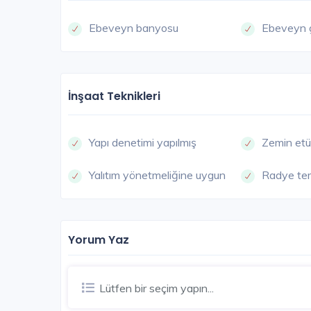
Ebeveyn banyosu
Ebeveyn 
İnşaat Teknikleri
ETIM
Yapı denetimi yapılmış
Zemin etü
Yalıtım yönetmeliğine uygun
Radye te
Yorum Yaz
Frekans Eryaman
Lütfen bir seçim yapın...
Ankara / Etimesgut