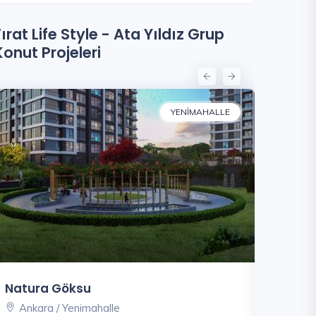
Fırat Life Style - Ata Yıldız Grup
Konut Projeleri
YENIMAHALLE
Natura Göksu
Velux Ba
Ankara / Yenimahalle
İzmir /