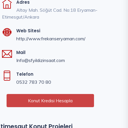
Adres
Altay Mah. Söğüt Cad. No:18 Eryaman-
Etimesgut/Ankara
Web Sitesi
http://www.frekanseryaman.com/
Mail
Info@sfyildizinsaat.com
Telefon
0532 783 70 80
Konut Kredisi Hesapla
Etimesgut Konut Projeleri