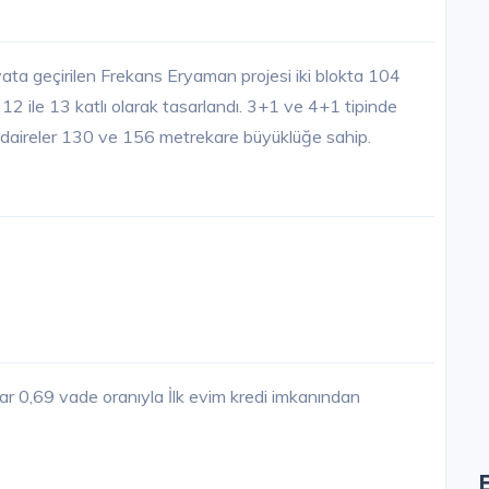
ayata geçirilen Frekans Eryaman projesi iki blokta 104
 ile 13 katlı olarak tasarlandı. 3+1 ve 4+1 tipinde
 daireler 130 ve 156 metrekare büyüklüğe sahip.
ar 0,69 vade oranıyla İlk evim kredi imkanından