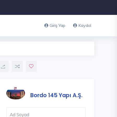
Giriş Yap
Kaydol
Bordo 145 Yapı A.Ş.