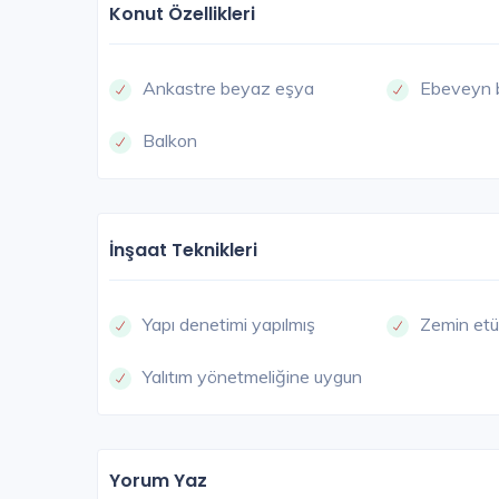
Konut Özellikleri
Ankastre beyaz eşya
Ebeveyn 
Balkon
ETIM
İnşaat Teknikleri
Yapı denetimi yapılmış
Zemin etü
Yalıtım yönetmeliğine uygun
Bordo Loca
Ankara / Etimesgut
Yorum Yaz