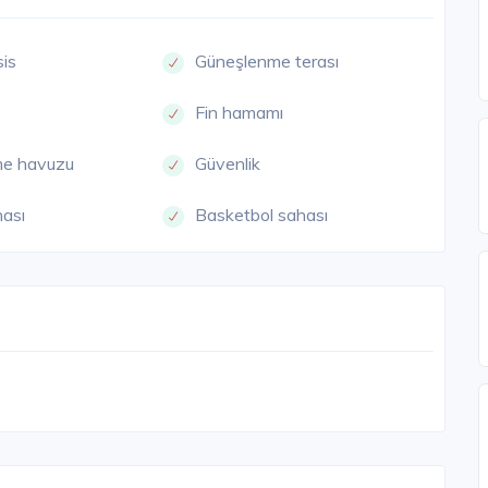
sis
Güneşlenme terası
Fin hamamı
me havuzu
Güvenlik
hası
Basketbol sahası