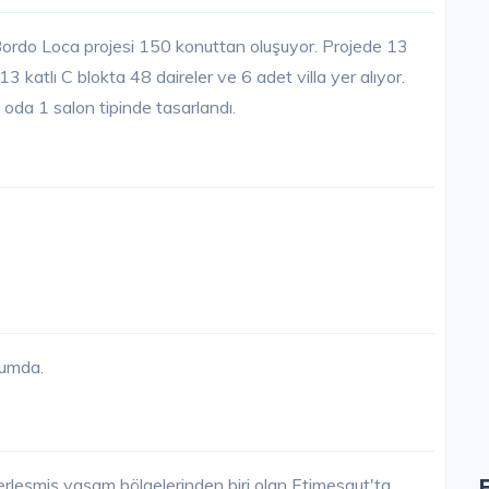
Bordo Loca projesi 150 konuttan oluşuyor. Projede 13
13 katlı C blokta 48 daireler ve 6 adet villa yer alıyor.
oda 1 salon tipinde tasarlandı.
rumda.
yerleşmiş yaşam bölgelerinden biri olan Etimesgut'ta