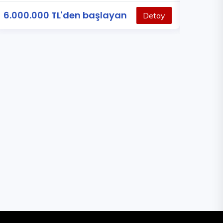
6.000.000 TL'den başlayan
1.000.0
Detay