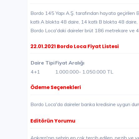
Bordo 145 Yapı A.Ş. tarafından hayata geçirilen 
katlı A blokta 48 daire, 14 katlı B blokta 48 daire, 
Bordo Loca'daki daireler brüt 186 metrekare ve 4 
22.01.2021 Bordo Loca Fiyat Listesi
Daire Tipi
Fiyat Aralığı
4+1
1.000.000
- 1.050.000 TL
Ödeme Seçenekleri
Bordo Loca'da daireler banka kredisine uygun du
Editörün Yorumu
Ankara'nın şehrin en çok tercih edilen, nezih ve 