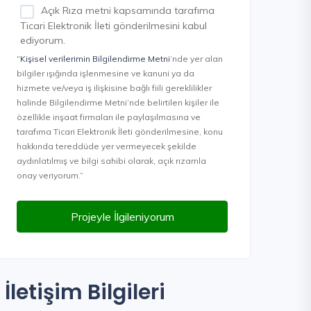
Açık Rıza metni kapsamında tarafıma
Ticari Elektronik İleti gönderilmesini kabul
ediyorum.
“Kişisel verilerimin Bilgilendirme Metni
’nde yer alan
bilgiler ışığında işlenmesine ve kanuni ya da
hizmete ve/veya iş ilişkisine bağlı fiili gereklilikler
halinde Bilgilendirme Metni’nde belirtilen kişiler ile
özellikle inşaat firmaları ile paylaşılmasına ve
tarafıma Ticari Elektronik İleti gönderilmesine, konu
hakkında tereddüde yer vermeyecek şekilde
aydınlatılmış ve bilgi sahibi olarak, açık rızamla
onay veriyorum.”
Projeyle İlgileniyorum
İletişim Bilgileri