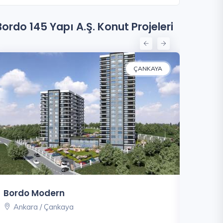
Bordo 145 Yapı A.Ş. Konut Projeleri
ÇANKAYA
Bordo Modern
Bordo L
Ankara / Çankaya
Ankara