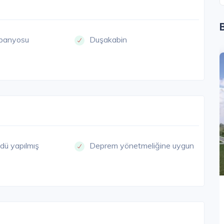
banyosu
Duşakabin
ESGUT
BALA
dü yapılmış
Deprem yönetmeliğine uygun
Koru Beynam
Ankara / Bala