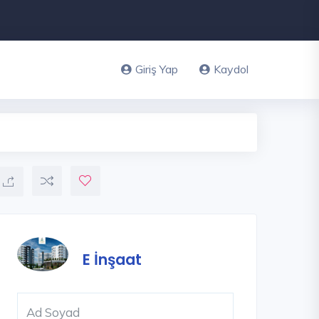
Giriş Yap
Kaydol
E İnşaat