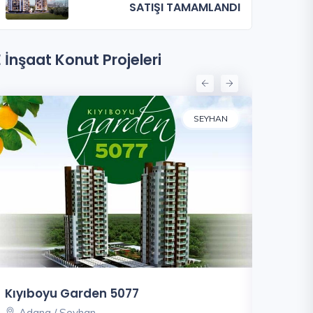
SATIŞI TAMAMLANDI
E İnşaat Konut Projeleri
SEYHAN
Kıyıboyu Garden 5077
Işık Han
Adana / Seyhan
Adana 