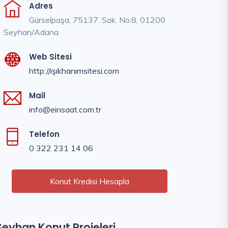
Adres
Gürselpaşa, 75137. Sok. No:8, 01200
Seyhan/Adana
Web Sitesi
http://ışıkhanımsitesi.com
Mail
info@einsaat.com.tr
Telefon
0 322 231 14 06
Konut Kredisi Hesapla
Seyhan Konut Projeleri