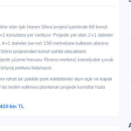
e olan Işık Hanım Sitesi projesi içerisinde 66 konut
+1 konutlara yer veriliyor. Projede yer alan 2+1 daireler
, 4+1 daireler ise net 156 metrekare kullanım alanına
m Sitesi projesinden konut sahibi olacakların
Projede yüzme havuzu, fitness merkezi, kamelyalar çocuk
 yürüyüş parkuru bulunuyor.
nı rahat bir şekilde park edebilsinler diye açık ve kapalı
'da teslim edilmesi planlanan projede konutlar hızla
 420 bin TL