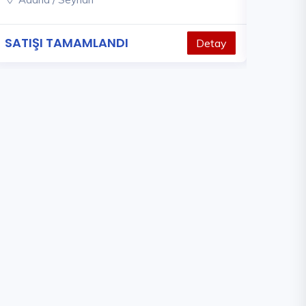
SATIŞI TAMAMLANDI
285.000
Detay