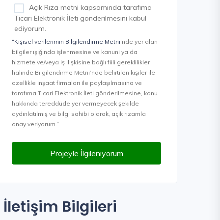
Açık Rıza metni kapsamında tarafıma
Ticari Elektronik İleti gönderilmesini kabul
ediyorum.
“Kişisel verilerimin Bilgilendirme Metni
’nde yer alan
bilgiler ışığında işlenmesine ve kanuni ya da
hizmete ve/veya iş ilişkisine bağlı fiili gereklilikler
halinde Bilgilendirme Metni’nde belirtilen kişiler ile
özellikle inşaat firmaları ile paylaşılmasına ve
tarafıma Ticari Elektronik İleti gönderilmesine, konu
hakkında tereddüde yer vermeyecek şekilde
aydınlatılmış ve bilgi sahibi olarak, açık rızamla
onay veriyorum.”
Projeyle İlgileniyorum
İletişim Bilgileri