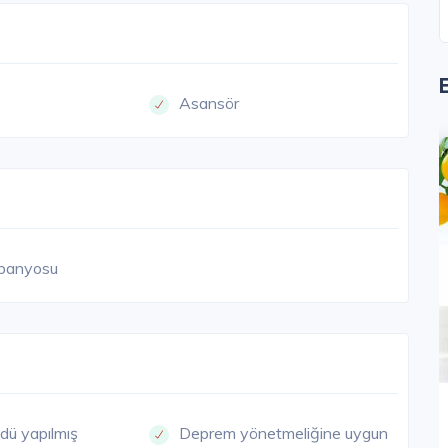
Asansör
EYHAN
SEYHAN
banyosu
Işık Hanım Sitesi
dü yapılmış
Deprem yönetmeliğine uygun
Adana / Seyhan