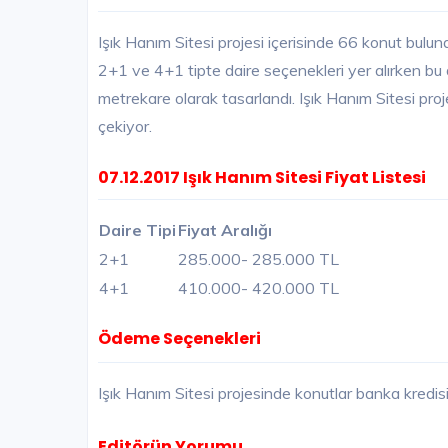
Işık Hanım Sitesi projesi içerisinde 66 konut bulund
2+1 ve 4+1 tipte daire seçenekleri yer alırken bu 
metrekare olarak tasarlandı. Işık Hanım Sitesi projes
çekiyor.
07.12.2017 Işık Hanım Sitesi Fiyat Listesi
Daire Tipi
Fiyat Aralığı
2+1
285.000
- 285.000 TL
4+1
410.000
- 420.000 TL
Ödeme Seçenekleri
Işık Hanım Sitesi projesinde konutlar banka kredi
Editörün Yorumu