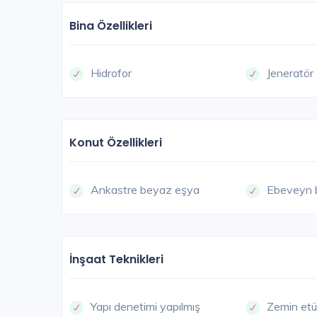
Bina Özellikleri
Hidrofor
Jeneratör
S
Konut Özellikleri
Ankastre beyaz eşya
Ebeveyn 
İnşaat Teknikleri
Kıyıboyu Garden 5077
Yapı denetimi yapılmış
Zemin etü
Adana / Seyhan