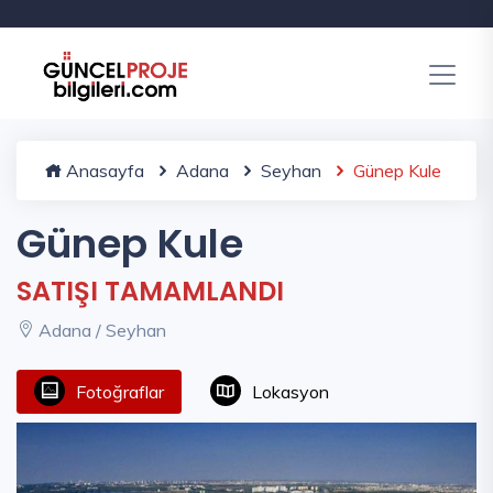
Anasayfa
Adana
Seyhan
Günep Kule
Günep Kule
SATIŞI TAMAMLANDI
Adana / Seyhan
Fotoğraflar
Lokasyon