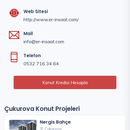
Web Sitesi
http://www.er-insaat.com/
Mail
info@er-insaat.com
Telefon
0532 716 34 64
Konut Kredisi Hesapla
Çukurova Konut Projeleri
Nergis Bahçe
Çukurova