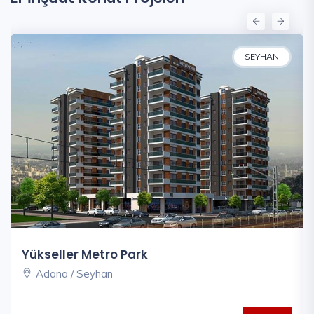
SEYHAN
Yükseller Metro Park
Fahr
Adana / Seyhan
Ad