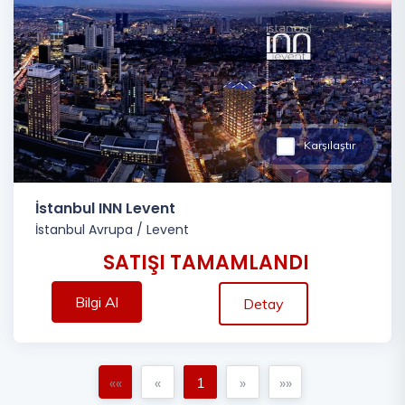
Karşılaştır
İstanbul INN Levent
İstanbul Avrupa
/
Levent
SATIŞI TAMAMLANDI
Bilgi Al
Detay
««
«
1
»
»»