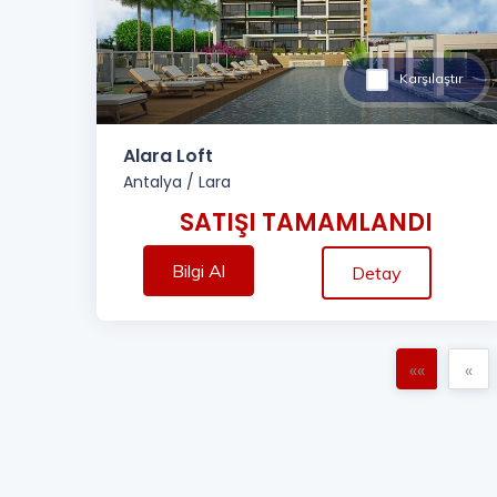
Karşılaştır
Alara Loft
Antalya
/
Lara
SATIŞI TAMAMLANDI
Bilgi Al
Detay
««
«