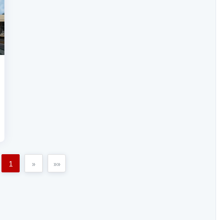
1
»
»»