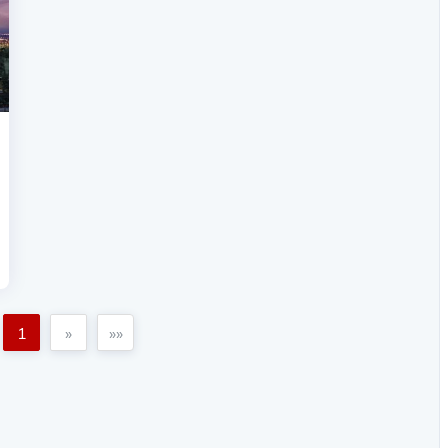
1
»
»»