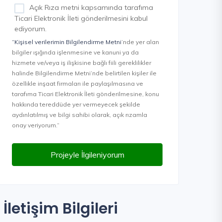
Açık Rıza metni kapsamında tarafıma
Ticari Elektronik İleti gönderilmesini kabul
ediyorum.
“Kişisel verilerimin Bilgilendirme Metni
’nde yer alan
bilgiler ışığında işlenmesine ve kanuni ya da
hizmete ve/veya iş ilişkisine bağlı fiili gereklilikler
halinde Bilgilendirme Metni’nde belirtilen kişiler ile
özellikle inşaat firmaları ile paylaşılmasına ve
tarafıma Ticari Elektronik İleti gönderilmesine, konu
hakkında tereddüde yer vermeyecek şekilde
aydınlatılmış ve bilgi sahibi olarak, açık rızamla
onay veriyorum.”
Projeyle İlgileniyorum
İletişim Bilgileri