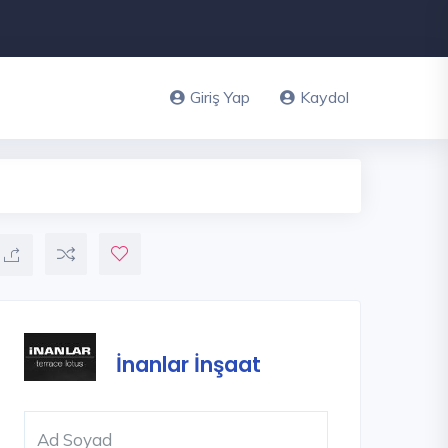
Giriş Yap
Kaydol
İnanlar İnşaat