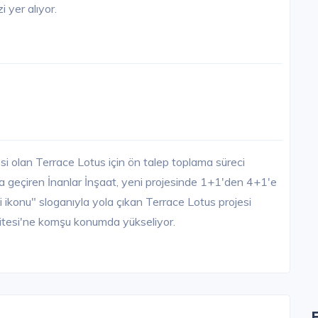
i yer alıyor.
esi olan Terrace Lotus için ön talep toplama süreci
a geçiren İnanlar İnşaat, yeni projesinde 1+1'den 4+1'e
ni ikonu" sloganıyla yola çıkan Terrace Lotus projesi
itesi'ne komşu konumda yükseliyor.