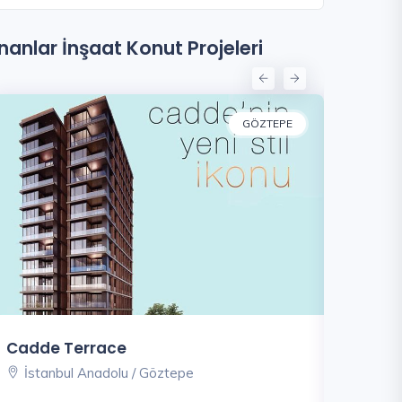
İnanlar İnşaat Konut Projeleri
GÖZTEPE
Cadde Terrace
Terrace
İstanbul Anadolu / Göztepe
İstanb