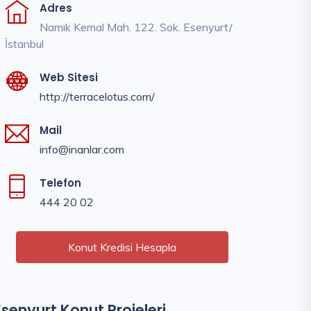
Adres
Namık Kemal Mah. 122. Sok. Esenyurt/
İstanbul
Web Sitesi
http://terracelotus.com/
Mail
info@inanlar.com
Telefon
444 20 02
Konut Kredisi Hesapla
Esenyurt Konut Projeleri