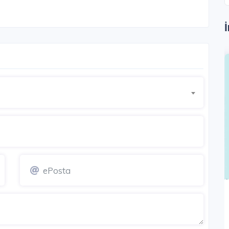
DIKÖY
KADIKÖY
Terrace Deniz
İstanbul Anadolu / Kadıköy