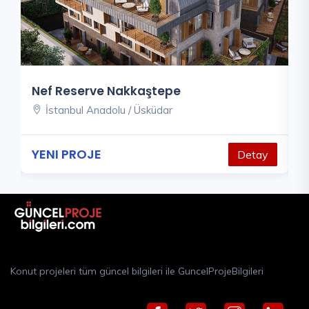
Nef Reserve Nakkaştepe
N
İstanbul Anadolu / Üsküdar
YENI PROJE
7
y
Detay
Konut projeleri tüm güncel bilgileri ile GuncelProjeBilgileri