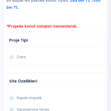
En düşük-en yüksek konut fiyatı:
289 bin TL -350
bin TL
*Projede konut satışları tamamlandı.
Proje Tipi
Daire
Site Özellikleri
Kapalı otopark
Güneşlenme terası