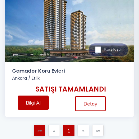
Karşılaştır
Gamador Koru Evleri
Ankara
/
Etlik
SATIŞI TAMAMLANDI
Bilgi Al
Detay
««
«
1
»
»»