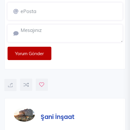
Yorum Gönder
Şani İnşaat