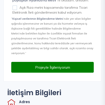
paylaşılan Aydınlatma Metni
'ni okudum, anladım.
Açık Rıza metni kapsamında tarafıma Ticari
Elektronik İleti gönderilmesini kabul ediyorum.
“Kişisel verilerimin Bilgilendirme Metni
’nde yer alan bilgiler
ışığında işlenmesine ve kanuni ya da hizmete ve/veya iş
ilişkisine bağlı fiili gereklilikler halinde Bilgilendirme
Metni’nde belirtilen kişiler ile özellikle inşaat firmaları ile
paylaşılmasına ve tarafıma Ticari Elektronik İleti
gönderilmesine, konu hakkında tereddüde yer vermeyecek
şekilde aydınlatılmış ve bilgi sahibi olarak, açık rızamla onay
veriyorum.”
Projeyle İlgileniyorum
İletişim Bilgileri
Adres