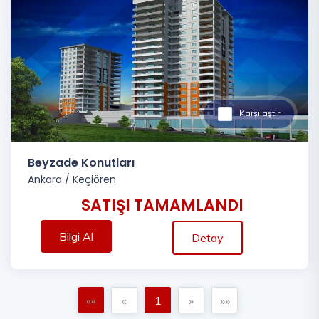
Karşılaştır
Beyzade Konutları
Ankara
/
Keçiören
SATIŞI TAMAMLANDI
Bilgi Al
Detay
««
«
1
»
»»